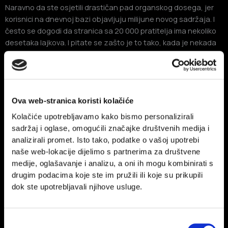
Naravno da ste osjetili drastičan pad organskog dosega, jer
korisnici na dnevnoj bazi objavljuju milijune novog sadržaja. I
često se dogodi da stranica sa 20 000 pratitelja ima nekoliko
desetaka lajkova. I pitate se zašto je to tako, kada je nekada
imala nekoliko tisuća lajkova. Ukratko – došlo je do promjene
Facebookovog načina filtriranja sadržaja.
Kada bi
Facebook
prikazivao na našem News Feedu sve od
Ova web-stranica koristi kolačiće
ljudi i stranica koje pratimo, naši News feedovi bi bili pretrpani
sadržajem koji nam nije relevantan. Zbog toga Facebook ima
Kolačiće upotrebljavamo kako bismo personalizirali
neku vrstu standarda za filtriranje što će nam prikazati u
sadržaj i oglase, omogućili značajke društvenih medija i
sažecima, ovisno o našem ponašanju na društvenim
analizirali promet. Isto tako, podatke o vašoj upotrebi
mrežama.
naše web-lokacije dijelimo s partnerima za društvene
medije, oglašavanje i analizu, a oni ih mogu kombinirati s
drugim podacima koje ste im pružili ili koje su prikupili
dok ste upotrebljavali njihove usluge.
Odabir