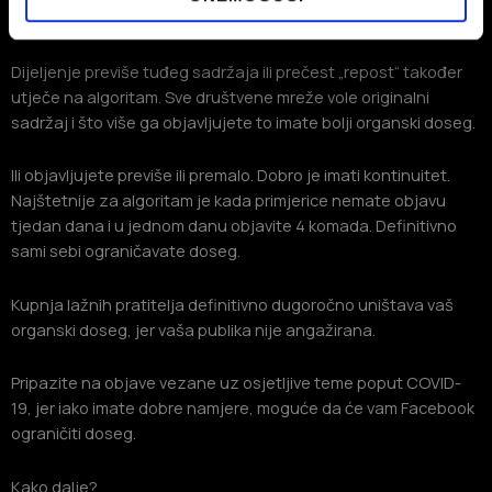
stranice, automatski vas diskreditira kroz algoritam.
Dijeljenje previše tuđeg sadržaja ili prečest „repost“ također
utječe na algoritam. Sve društvene mreže vole originalni
sadržaj i što više ga objavljujete to imate bolji organski doseg.
Ili objavljujete previše ili premalo. Dobro je imati kontinuitet.
Najštetnije za algoritam je kada primjerice nemate objavu
tjedan dana i u jednom danu objavite 4 komada. Definitivno
sami sebi ograničavate doseg.
Kupnja lažnih pratitelja definitivno dugoročno uništava vaš
organski doseg, jer vaša publika nije angažirana.
Pripazite na objave vezane uz osjetljive teme poput COVID-
19, jer iako imate dobre namjere, moguće da će vam Facebook
ograničiti doseg.
Kako dalje?