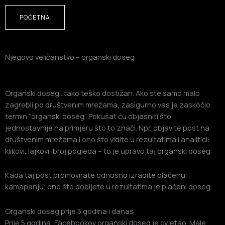
POČETNA
Njegovo veličanstvo – organski doseg
Organski doseg…tako teško dostižan. Ako ste samo malo
zagrebli po društvenim mrežama, zasigurno vas je zaskočio
termin “organski doseg”. Pokušat ću objasniti što
jednostavnije na primjeru što to znači. Npr. objavite post na
društvenim mrežama i ono što vidite u rezultatima i analitici:
klikovi, lajkovi, broj pogleda – to je upravo taj organski doseg.
Kada taj post promovirate odnosno izradite plaćenu
kamapanju, ono što dobijete u rezultatima je plaćeni doseg.
Organski doseg prije 5 godina i danas
Prije 5 godina, Facebookov organski doseg je cvjetao. Male