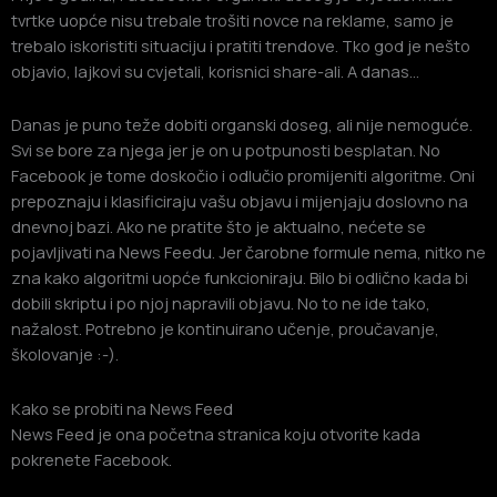
tvrtke uopće nisu trebale trošiti novce na reklame, samo je
trebalo iskoristiti situaciju i pratiti trendove. Tko god je nešto
objavio, lajkovi su cvjetali, korisnici share-ali. A danas…
Danas je puno teže dobiti organski doseg, ali nije nemoguće.
Svi se bore za njega jer je on u potpunosti besplatan. No
Facebook je tome doskočio i odlučio promijeniti algoritme. Oni
prepoznaju i klasificiraju vašu objavu i mijenjaju doslovno na
dnevnoj bazi. Ako ne pratite što je aktualno, nećete se
pojavljivati na News Feedu. Jer čarobne formule nema, nitko ne
zna kako algoritmi uopće funkcioniraju. Bilo bi odlično kada bi
dobili skriptu i po njoj napravili objavu. No to ne ide tako,
nažalost. Potrebno je kontinuirano učenje, proučavanje,
školovanje :-).
Kako se probiti na News Feed
News Feed je ona početna stranica koju otvorite kada
pokrenete Facebook.