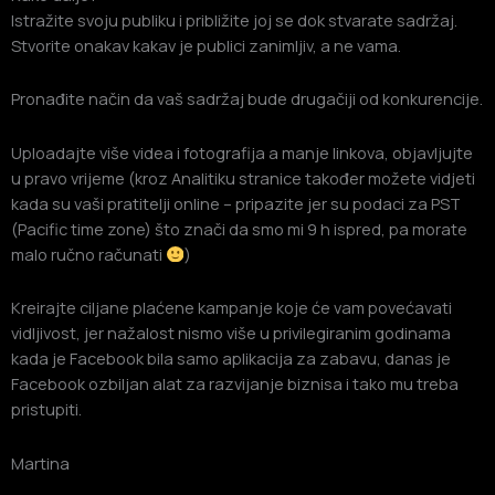
Istražite svoju publiku i približite joj se dok stvarate sadržaj.
Stvorite onakav kakav je publici zanimljiv, a ne vama.
Pronađite način da vaš sadržaj bude drugačiji od konkurencije.
Uploadajte više videa i fotografija a manje linkova, objavljujte
u pravo vrijeme (kroz Analitiku stranice također možete vidjeti
kada su vaši pratitelji online – pripazite jer su podaci za PST
(Pacific time zone) što znači da smo mi 9 h ispred, pa morate
malo ručno računati
)
Kreirajte ciljane plaćene kampanje koje će vam povećavati
vidljivost, jer nažalost nismo više u privilegiranim godinama
kada je Facebook bila samo aplikacija za zabavu, danas je
Facebook ozbiljan alat za razvijanje biznisa i tako mu treba
pristupiti.
Martina