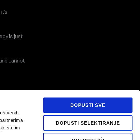
it’s
gy is just
e and cannot
DOPUSTI SVE
ruštvenih
 partnerima
DOPUSTI SELEKTIRANJE
oje ste im