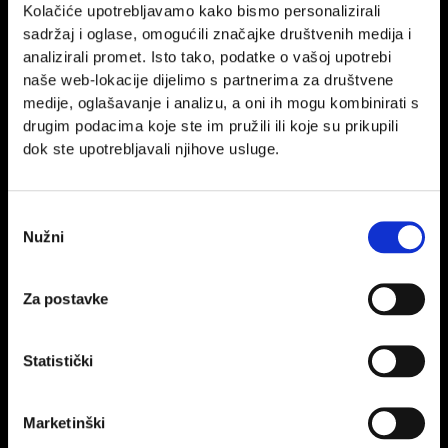
Kolačiće upotrebljavamo kako bismo personalizirali
je stalno biti prisutan sa sadržajem i neprestano raditi na
sadržaj i oglase, omogućili značajke društvenih medija i
zanimljivim objavama. Kupci se ne privlače samo promocijama i
analizirali promet. Isto tako, podatke o vašoj upotrebi
plaćenim oglasima, nego zanimljivim sadržajem. Onim
naše web-lokacije dijelimo s partnerima za društvene
sadržajem koji njih zanima.
medije, oglašavanje i analizu, a oni ih mogu kombinirati s
drugim podacima koje ste im pružili ili koje su prikupili
Jedan životni primjer – zamislimo čovjeka koji je početnik u
dok ste upotrebljavali njihove usluge.
skijanju
. Pretražuje Google, traži informacije koje skije su
najbolje za početnike. Nailazi na tekst o brandovima skija s
preporukamama i recenzijama. Naravno, kako to i inače bude
Odabir
online, odmah iskaču i reklame s linkovima za webshop.
Nužni
pristanka
Slučajni prolaznik odjednom zastaje kod “online izloga” i
postaje naš potencijalni kupac. Sadržaj će odlučiti hoće li
ostati potencijalan ili postati onaj pravi.
Za postavke
Statistički
Marketinški