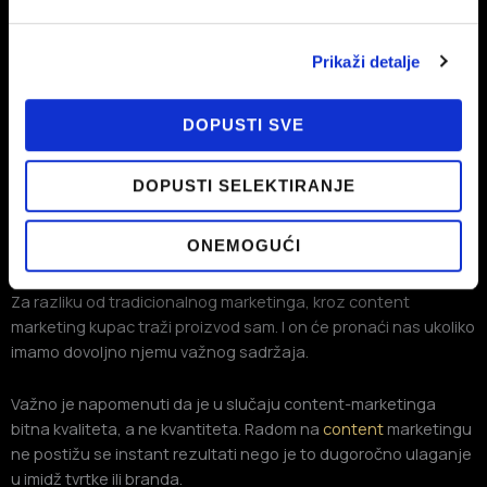
Prikaži detalje
DOPUSTI SVE
DOPUSTI SELEKTIRANJE
ONEMOGUĆI
Kupac traži nas, a ne mi njega
Za razliku od tradicionalnog marketinga, kroz content
marketing kupac traži proizvod sam. I on će pronaći nas ukoliko
imamo dovoljno njemu važnog sadržaja.
Važno je napomenuti da je u slučaju content-marketinga
bitna kvaliteta, a ne kvantiteta. Radom na
content
marketingu
ne postižu se instant rezultati nego je to dugoročno ulaganje
u imidž tvrtke ili branda.