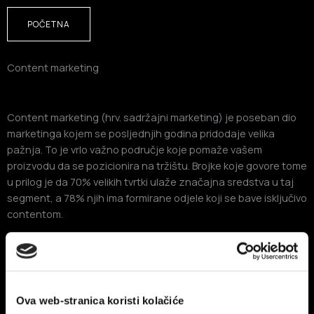
POČETNA
Content marketing
Content marketing (hrv. sadržajni marketing) je poseban dio
marketinga kojem se posljednjih godina pridodaje velika
pažnja. To je vrlo važno područje koje pomaže vašem
proizvodu da se pozicionira na tržištu. Brojke koje govore tome
u prilog je da 70% velikih tvrtki ulaže značajna sredstva u taj
segment, a 78% njih ima formirane odjele koji se bave isključivo
contentom.
Zašto mi treba content?
Ova web-stranica koristi kolačiće
Content marketing pretvara slučajnu publiku u kupce. Važno