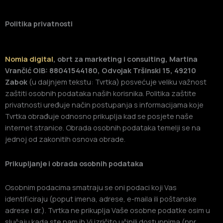
Politika privatnosti
Nomia digital
, obrt za marketing i consulting, Martina
Vrančić
OIB: 88041544180, Odvojak Tršinski 15, 49210
Zabok
(u daljnjem tekstu: Tvrtka) posvećuje veliku važnost
zaštiti osobnih podataka naših korisnika. Politika zaštite
privatnosti uređuje način postupanja s informacijama koje
Tvrtka obrađuje odnosno prikuplja kad se posjete naše
internet stranice. Obrada osobnih podataka temelji se na
jednoj od zakonitih osnova obrade.
Prikupljanje i obrada osobnih podataka
Osobnim podacima smatraju se oni podaci koji Vas
identificiraju (poput imena, adrese, e-maila ili poštanske
adrese i dr.). Tvrtka ne prikuplja Vaše osobne podatke osim u
slučaju kada ste nam ih Vi izričito učinili dostupnima (npr.