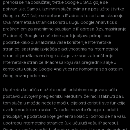
prenosi se na poslužitelj tvrtke Google u SAD, gdje se
pohranjuje. Samo u iznimnim slučajevima na poslužitelj tvrtke
Google u SAD šalje se potpuna IP adresa te se tamo skraćuje.
Ova Internetska stranica koristi uslugu Google Analytics s
proširenjem za anonimno skupljanje IP adresa (tzv. maskiranje
IP adrese). Google u naše ime upotrjebljava prikupljene
podatke kako bi analizirala vaše korištenje Internetske
stranice, sastavila izvješća o aktivnostima na Internetskoj
stranici i pružila nam druge usluge vezane za korištenje
Internetske stranice. IP adresa koju vaš preglednik šalje u
kontekstu usluge Google Analytics ne kombinira se s ostalim
Googleovim podacima.
Upotrebu kolačića možete odbiti odabirom odgovarajućih
postavki u svojem pregledniku. Međutim, želimo istaknuti da u
tom slučaju možda nećete moći u cijelosti koristiti sve funkcije
ove Internetske stranice. Također možete Google-u odbiti
prikupljanje podataka koje generira kolačić i odnosi se na vašu
upotrebu Internetske stranice (uključujući vašu IP adresu).
Google-u možete odbiti i obradu podataka, i to preuzimanjem i