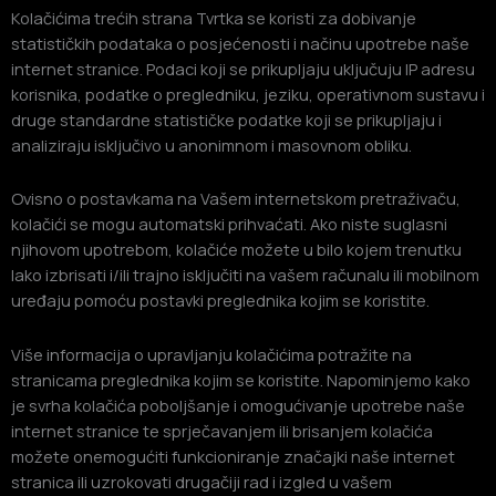
Kolačićima trećih strana Tvrtka se koristi za dobivanje
statističkih podataka o posjećenosti i načinu upotrebe naše
internet stranice. Podaci koji se prikupljaju uključuju IP adresu
korisnika, podatke o pregledniku, jeziku, operativnom sustavu i
druge standardne statističke podatke koji se prikupljaju i
analiziraju isključivo u anonimnom i masovnom obliku.
Ovisno o postavkama na Vašem internetskom pretraživaču,
kolačići se mogu automatski prihvaćati. Ako niste suglasni
njihovom upotrebom, kolačiće možete u bilo kojem trenutku
lako izbrisati i/ili trajno isključiti na vašem računalu ili mobilnom
uređaju pomoću postavki preglednika kojim se koristite.
Više informacija o upravljanju kolačićima potražite na
stranicama preglednika kojim se koristite. Napominjemo kako
je svrha kolačića poboljšanje i omogućivanje upotrebe naše
internet stranice te sprječavanjem ili brisanjem kolačića
možete onemogućiti funkcioniranje značajki naše internet
stranica ili uzrokovati drugačiji rad i izgled u vašem