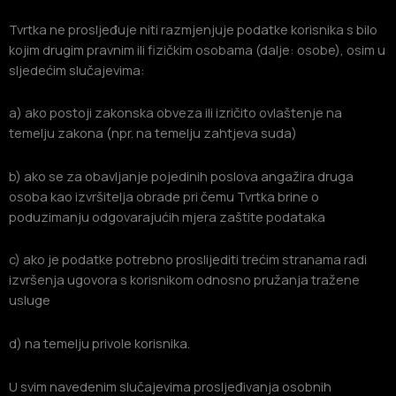
Tvrtka ne prosljeđuje niti razmjenjuje podatke korisnika s bilo
kojim drugim pravnim ili fizičkim osobama (dalje: osobe), osim u
sljedećim slučajevima:
a) ako postoji zakonska obveza ili izričito ovlaštenje na
temelju zakona (npr. na temelju zahtjeva suda)
b) ako se za obavljanje pojedinih poslova angažira druga
osoba kao izvršitelja obrade pri čemu Tvrtka brine o
poduzimanju odgovarajućih mjera zaštite podataka
c) ako je podatke potrebno proslijediti trećim stranama radi
izvršenja ugovora s korisnikom odnosno pružanja tražene
usluge
d) na temelju privole korisnika.
U svim navedenim slučajevima prosljeđivanja osobnih