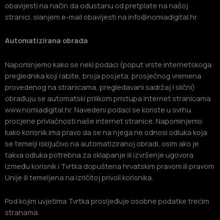
obavijesti na način da odustanu od pretplate na našoj
stranici, slanjem e-mail obavijesti na info@nomiadigital.hr.
Automatizirana obrada
Napominjemo kako se neki podaci (poput vrste internetskoga
preglednika koji rabite, broja posjeta, prosječnog vremena
provedenog na stranicama, pregledavani sadržaj i slični)
obrađuju se automatski prilikom pristupa internet stranicama
www.nomiadigital.hr. Navedeni podaci se koriste u svrhu
procjene privlačnosti naše internet stranice. Napominjemo
kako korisnik ima pravo da se na njega ne odnosi odluka koja
se temelji isključivo na automatiziranoj obradi, osim ako je
takva odluka potrebna za sklapanje ili izvršenje ugovora
između korisnik i Tvrtka dopuštena hrvatskim pravom ili pravom
Unije ili temeljena na izričitoj privoli korisnika.
Pod kojim uvjetima Tvrtka prosljeđuje osobne podatke trećim
stranama