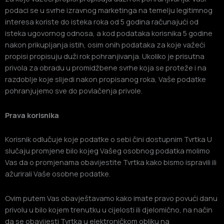
podaci se u svrhe izravnog marketinga na temelju legitimnog
interesa koriste do isteka roka od 5 godina računajući od
isteka ugovornog odnosa, a kod podataka korisnika 5 godine
nakon prikupljanja istih, osim onih podataka za koje važeći
propisi propisuju duži rok pohranjivanja. Ukoliko je prisutna
privola za obradu u promidžbene svrhe koja se proteže i na
razdoblje koje slijedi nakon propisanog roka, Vaše podatke
pohranjujemo sve do povlačenja privole.
Prava korisnika
Korisnik odlučuje koje podatke o sebi čini dostupnim Tvrtka U
slučaju promjene bilo kojeg Vašeg osobnog podatka molimo
Vas da o promjenama obavijestite Tvrtka kako bismo ispravili ili
ažurirali Vaše osobne podatke.
Ovim putem Vas obavještavamo kako imate pravo povući danu
privolu u bilo kojem trenutku u cijelosti ili djelomično, na način
da se obavijesti Tvrtka u elektroničkom obliku na