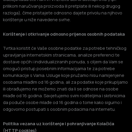
prilikom naručivanja proizvoda ili pretplate ili nekog drugog
razloga), čime pristajete odnosno dajete privolu na njihovo
korištenje u niže navedene svrhe.
Korištenje i otkrivanje odnosno prijenos osobnih podataka
Tvrtka koristit će Vaše osobne podatke za potrebe tehničkog
upravljanja internetskim stranicama, analize preferenci te
dostave općih i individualiziranih ponuda, s ciljem da Vam se
omogući pristup posebnim informacijama te za potrebe
komunikacije s Vama. Usluge koje pružamo nisu namijenjene
osobama mlađim od 16 godina, ali za podatke koje prikupljamo
ili obrađujemo ne možemo znati da li se odnose na osobe
mlađe od 16 godina. Savjetujemo svim roditeljima i skrbnicima
da poduče osobe mlađe od 16 godina o tome kako sigurno i
odgovorno postupati s osobnim podacima na internetu.
Politika vezana uz korištenje i pohranjivanje Kolačića
(HTTP cookies)