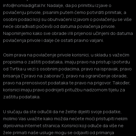
info@nomiadigital.hr. Nadalje, da po primitku izjave o
povlačenju privole, pisanim putem ćemo potvrditi primitak, a
osobni podaci koji su obuhvaćeni izjavom o povlačenju se više
neće obrađivati počevši od datuma povlačenja privole.
Napominjemo kako sve obrade i/ili prijenosi učinjeni do datuma
povlačenja privole i dalje će ostati pravno valjani.
Osim prava na povlačenje privole korisnici, u skladu s važećim
propisima o zaštiti podataka, imaju pravo na pristup i potvrdu
od Tvrtka u vezi s osobnim podacima, pravo na ispravak, pravo
brisanja (“pravo na zaborav”), pravo na ograničenje obrade,
pravo na prenosivost podataka te pravo na prigovor. Također,
korisnici imaju pravo podnijeti pritužbu nadzornom tijelu za
zaštitu podataka.
U slučaju da ste odlučili da ne želite dijeliti svoje podatke,
molimo Vas uvažite kako možda nećete moći pristupiti nekim
dijelovima internet stranica. Korisnici koji odluče da više ne
žele primati naše usluge mogu se odjaviti od primanja