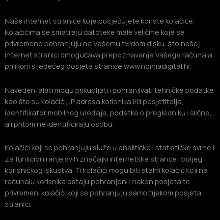
Naše internet stranice koje posjećujete koriste kolačiće.
Kolačićima se smatraju datoteke male veličine koje se
privremeno pohranjuju na Vašemu tvrdom disku, što našoj
internet stranici omogućava prepoznavanje Vašega računala
prilikom sljedećeg posjeta stranice www.nomiadigital.hr.
Navedeni alati mogu prikupljati i pohranjivati tehničke podatke
kao što su kolačići, IP adresa korisnika i/ili posjetitelja,
identifikator mobilnog uređaja, podatke o pregledniku i slično,
ali pritom ne identificiraju osobu.
Kolačići koji se pohranjuju služe u analitičke i statističke svrhe i
za funkcioniranje svih značajki internetske strance i boljeg
korisničkog iskustva. Ti kolačići mogu biti stalni kolačić koji na
računalu korisnika ostaju pohranjeni i nakon posjeta te
privremeni kolačići koji se pohranjuju samo tijekom posjeta
stranici.