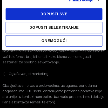
Ako ste odabrali savjetovanje telefonom, obrađujemo
podatke koje ste unijeli u kontakt obrazac, barem vaše ime i
DOPUSTI SVE
prezime te vaš telefonski broj, kako bismo vam omogućili
željeno savjetovanje telefonom.
DOPUSTI SELEKTIRANJE
d) Osobno savjetovanje
ONEMOGUĆI
Ako ste odabrali osobno savjetovanje, obrađujemo podatke
koje ste unijeli u kontakt obrazac, barem vaše ime i prezime te
vaš telefonski broj i/ili email, kako bismo vam omogućili
sastanak za osobno savjetovanje.
e) Oglašavanje i marketing
Obavještavamo vas o proizvodima, uslugama, ponudama i
događanjima. U tu svrhu obrađujemo potrebne podatke koje
ste unijeli u kontaktnom obliku, bar vaše prezime i ime i detalje
kanala kontakta (email i telefon).