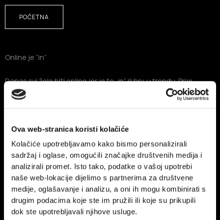
POČETNA
Online je “in”
Danas svi žele biti online jer je to „in“ ili hrv. u trendu. Prije
nekoliko godina, samo ozbiljne kompanije su imale
marketinške strategije. A danas, svi žele biti dio digitalnog
svijeta i pričaju o marketingu.
Ova web-stranica koristi kolačiće
Zamislimo vlasnika tvrtke koji je dosad koristio samo telefon i
Kolačiće upotrebljavamo kako bismo personalizirali
e-mail. Zar zaista od njega očekujemo da zna što su
sadržaj i oglase, omogućili značajke društvenih medija i
Facebook Ads, SEO, Google pozicioniranje, My Business
i
analizirali promet. Isto tako, podatke o vašoj upotrebi
mnoštvo ostalih pojmova? A taj isti vlasnik zaista želi biti u
naše web-lokacije dijelimo s partnerima za društvene
trendu. Ali nema vremena.
medije, oglašavanje i analizu, a oni ih mogu kombinirati s
drugim podacima koje ste im pružili ili koje su prikupili
dok ste upotrebljavali njihove usluge.