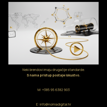
Neki brendovi imaju drugačije standarde.
S nama pristup postaje iskustvo.
M: +385 95 6382 903
E: info@nomiadigital.hr