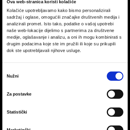
Ova web-stranica koristi kolačiće
Kolačiće upotrebljavamo kako bismo personalizirali
PROČITAJ VIŠE
sadržaj i oglase, omogućili značajke društvenih medija i
analizirali promet. Isto tako, podatke o vašoj upotrebi
naše web-lokacije dijelimo s partnerima za društvene
medije, oglašavanje i analizu, a oni ih mogu kombinirati s
drugim podacima koje ste im pružili ili koje su prikupili
dok ste upotrebljavali njihove usluge.
Odabir
Nužni
pristanka
Kako napisati objavu?
Upoznajte AIDU i neka vašeg kupca vodi kroz lijevak. Onaj koji
Za postavke
stigne do kraja je vaš
A kako napisati objavu, ponovno će
pomoći AIDA…
Statistički
Marketinški