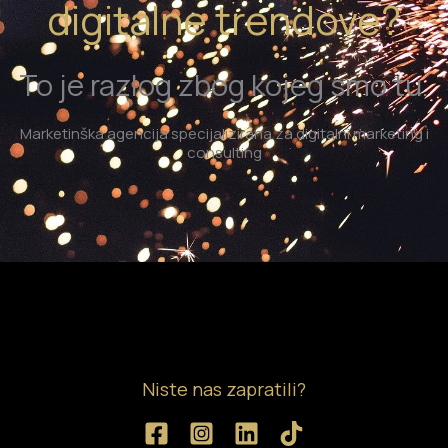
digitalne trendove?
To je razlog zbog kojeg smo tu.
Marketinška agencija specijalizirana za digitalni marketing i
consulting
Niste nas zapratili?