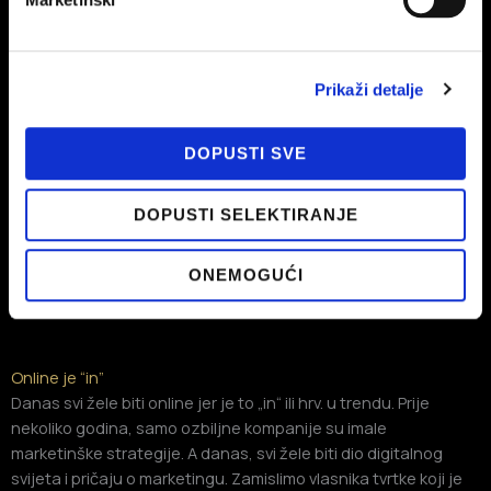
Prikaži detalje
PROČITAJ VIŠE
DOPUSTI SVE
DOPUSTI SELEKTIRANJE
ONEMOGUĆI
Online je “in”
Danas svi žele biti online jer je to „in“ ili hrv. u trendu. Prije
nekoliko godina, samo ozbiljne kompanije su imale
marketinške strategije. A danas, svi žele biti dio digitalnog
svijeta i pričaju o marketingu. Zamislimo vlasnika tvrtke koji je