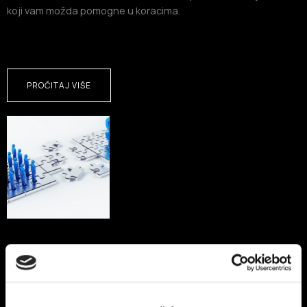
koji vam možda pomogne u koracima.
PROČITAJ VIŠE
Njegovo veličanstvo – organski doseg
Redovito objavljujete na društvenim mrežama, a klikova i
lajkova je sve manje? Pročitajte kako to promijeniti…